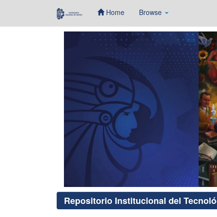
Home
Browse
Skip
navigation
Repositorio Institucional del Tecnol