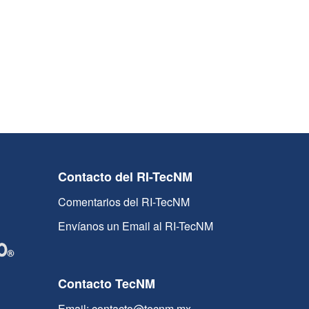
Contacto del RI-TecNM
Comentarios del RI-TecNM
Envíanos un Email al RI-TecNM
Contacto TecNM
Email: contacto@tecnm.mx