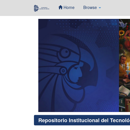
Home
Browse
Skip
navigation
Repositorio Institucional del Tecnol