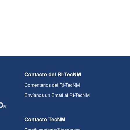
Contacto del RI-TecNM
Comentarios del RI-TecNM
Envíanos un Email al RI-TecNM
Contacto TecNM
Email: contacto@tecnm.mx