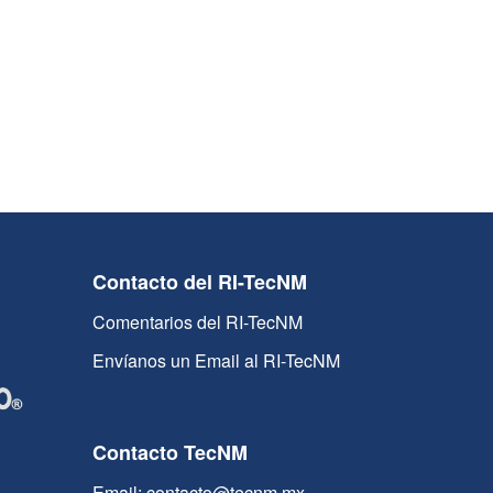
Contacto del RI-TecNM
Comentarios del RI-TecNM
Envíanos un Email al RI-TecNM
Contacto TecNM
Email: contacto@tecnm.mx