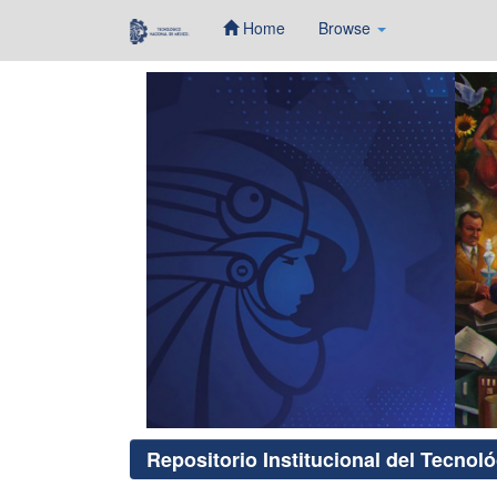
Home
Browse
Skip
navigation
Repositorio Institucional del Tecnol