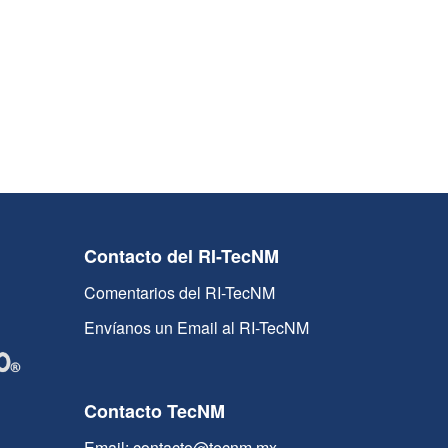
Contacto del RI-TecNM
Comentarios del RI-TecNM
Envíanos un Email al RI-TecNM
Contacto TecNM
Email: contacto@tecnm.mx