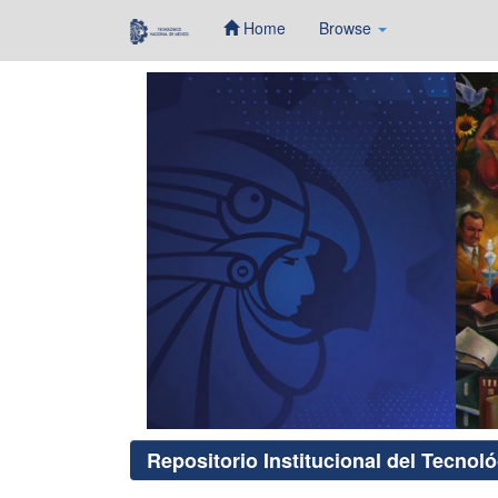
Home
Browse
Skip
navigation
Repositorio Institucional del Tecnol