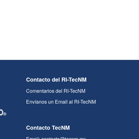
Contacto del RI-TecNM
Comentarios del RI-TecNM
Envíanos un Email al RI-TecNM
Contacto TecNM
Email: contacto@tecnm.mx