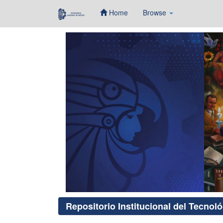
Home
Browse
Skip
navigation
Repositorio Institucional del Tecnol