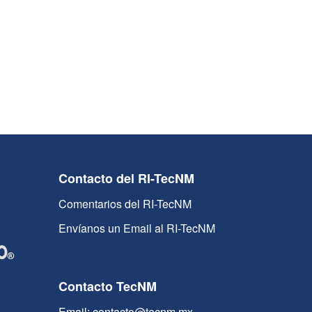
Contacto del RI-TecNM
Comentarios del RI-TecNM
Envíanos un Email al RI-TecNM
Contacto TecNM
Email: contacto@tecnm.mx