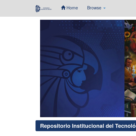
Home
Browse
Skip
navigation
Repositorio Institucional del Tecnol