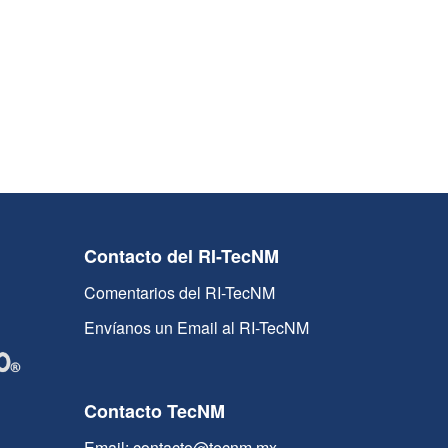
Contacto del RI-TecNM
Comentarios del RI-TecNM
Envíanos un Email al RI-TecNM
Contacto TecNM
Email: contacto@tecnm.mx