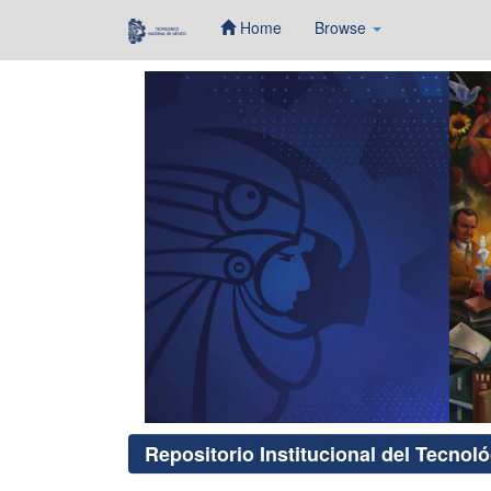
Home
Browse
Skip
navigation
Repositorio Institucional del Tecnol