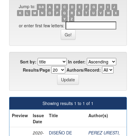
Jump to:
0-9
A
B
C
D
E
F
G
H
I
J
K
L
M
N
O
P
Q
R
S
T
U
V
W
X
Y
Z
or enter first few letters:
Sort by:
In order:
Results/Page
Authors/Record:
Showing results 1 to 1 of 1
Preview
Issue
Title
Author(s)
Date
2020-
DISEÑO DE
PEREZ URESTI,