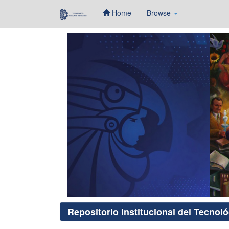
Home
Browse
Skip
navigation
Repositorio Institucional del Tecnol