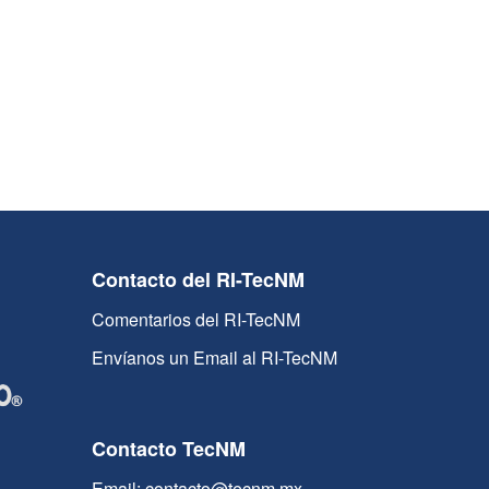
Contacto del RI-TecNM
Comentarios del RI-TecNM
Envíanos un Email al RI-TecNM
Contacto TecNM
Email: contacto@tecnm.mx