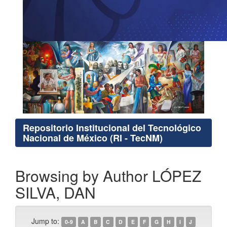
Repositorio Institucional del Tecnológico
Nacional de México (RI - TecNM)
Browsing by Author LÓPEZ
SILVA, DAN
Jump to:
0-9
A
B
C
D
E
F
G
H
I
J