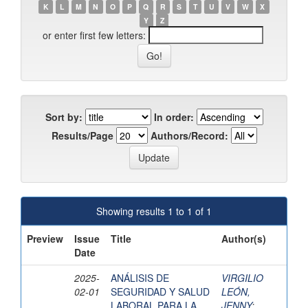
K
L
M
N
O
P
Q
R
S
T
U
V
W
X
Y
Z
or enter first few letters:
Sort by:
In order:
Results/Page
Authors/Record:
Showing results 1 to 1 of 1
Preview
Issue
Title
Author(s)
Date
2025-
ANÁLISIS DE
VIRGILIO
02-01
SEGURIDAD Y SALUD
LEÓN,
LABORAL PARA LA
JENNY
;