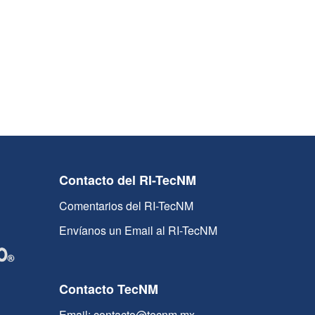
Contacto del RI-TecNM
Comentarios del RI-TecNM
Envíanos un Email al RI-TecNM
Contacto TecNM
Email: contacto@tecnm.mx