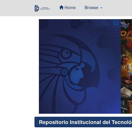
Home
Browse
Skip
navigation
Repositorio Institucional del Tecnol