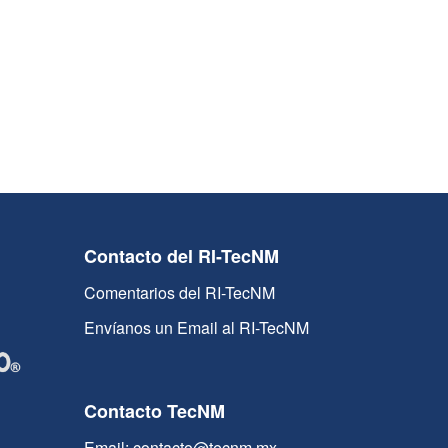
Contacto del RI-TecNM
Comentarios del RI-TecNM
Envíanos un Email al RI-TecNM
Contacto TecNM
Email: contacto@tecnm.mx