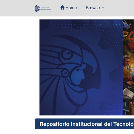
Home
Browse
Skip
navigation
Repositorio Institucional del Tecnol