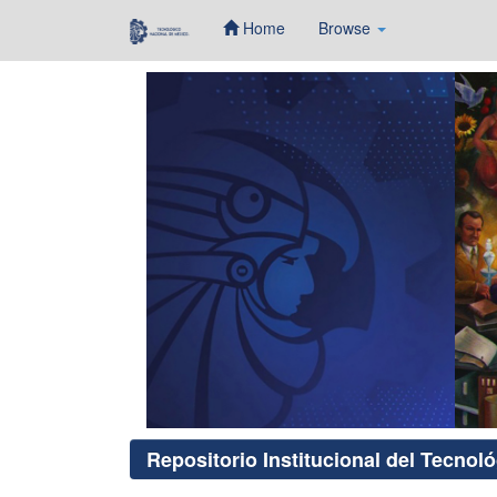
Home
Browse
Skip
navigation
Repositorio Institucional del Tecnol