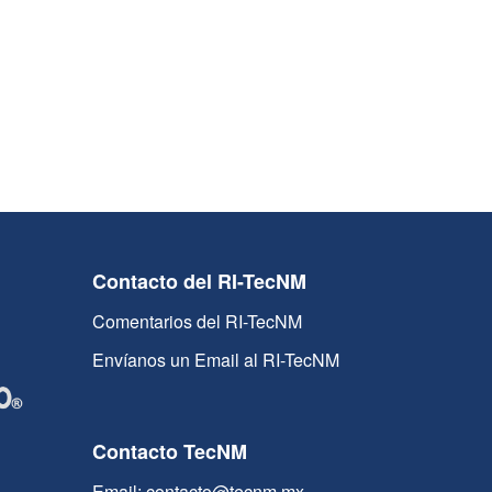
Contacto del RI-TecNM
Comentarios del RI-TecNM
Envíanos un Email al RI-TecNM
Contacto TecNM
Email: contacto@tecnm.mx