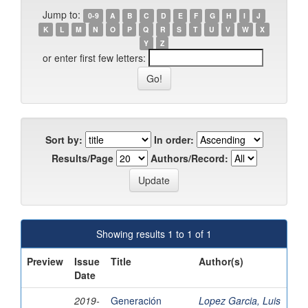
Jump to:
0-9
A
B
C
D
E
F
G
H
I
J
K
L
M
N
O
P
Q
R
S
T
U
V
W
X
Y
Z
or enter first few letters:
Sort by:
In order:
Results/Page
Authors/Record:
Showing results 1 to 1 of 1
Preview
Issue
Title
Author(s)
Date
2019-
Generación
Lopez Garcia, Luis