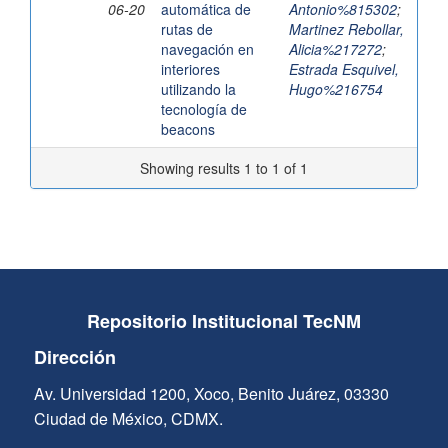
06-20
automática de
Antonio%815302
;
rutas de
Martinez Rebollar,
navegación en
Alicia%217272
;
interiores
Estrada Esquivel,
utilizando la
Hugo%216754
tecnología de
beacons
Showing results 1 to 1 of 1
Repositorio Institucional TecNM
Dirección
Av. Universidad 1200, Xoco, Benito Juárez, 03330
Ciudad de México, CDMX.