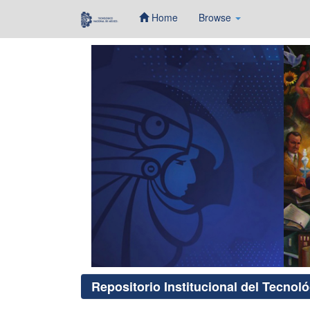
Home
Browse
Skip
navigation
Repositorio Institucional del Tecnol