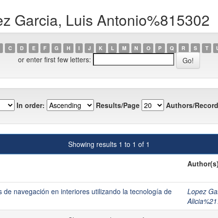
ez Garcia, Luis Antonio%815302
C
D
E
F
G
H
I
J
K
L
M
N
O
P
Q
R
S
T
or enter first few letters:
In order:
Results/Page
Authors/Record
Showing results 1 to 1 of 1
Author(s
de navegación en interiores utilizando la tecnología de
Lopez Gar
Alicia%2