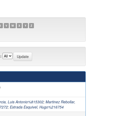
U
V
W
X
Y
Z
:
)
cia, Luis Antonio%815302
;
Martinez Rebollar,
17272
;
Estrada Esquivel, Hugo%216754