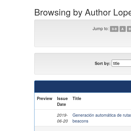
Browsing by Author Lop
Jump to:
0-9
A
B
Sort by:
Preview
Issue
Title
Date
2019-
Generación automática de rutas 
06-20
beacons