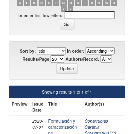
K
L
M
N
O
P
Q
R
S
T
U
V
W
X
Y
Z
or enter first few letters:
Sort by:
In order:
Results/Page
Authors/Record:
Showing results 1 to 1 of 1
Preview
Issue
Title
Author(s)
Date
2020-
Formulación y
Cobarrubias
07-01
caracterización
Carapia,
de
Soraya%888750
;