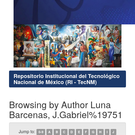
Repositorio Institucional del Tecnológico
Nacional de México (RI - TecNM)
Browsing by Author Luna
Barcenas, J.Gabriel%19751
Jump to:
0-9
A
B
C
D
E
F
G
H
I
J