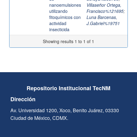
nanoemulsiones
Villaseñor Ortega,
utilizando
Francisco%121695
;
fitoquímicos con
Luna Barcenas,
actividad
J.Gabriel%19751
insecticida
Showing results 1 to 1 of 1
Repositorio Institucional TecNM
Dirección
Av. Universidad 1200, Xoco, Benito Juárez, 03330
Ciudad de México, CDMX.