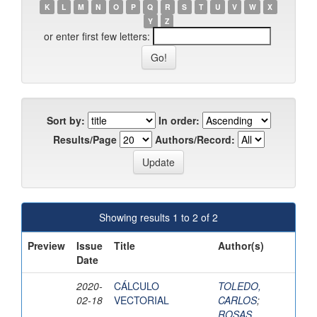
K
L
M
N
O
P
Q
R
S
T
U
V
W
X
Y
Z
or enter first few letters:
Sort by:
In order:
Results/Page
Authors/Record:
Showing results 1 to 2 of 2
Preview
Issue
Title
Author(s)
Date
2020-
CÁLCULO
TOLEDO,
02-18
VECTORIAL
CARLOS
;
ROSAS,