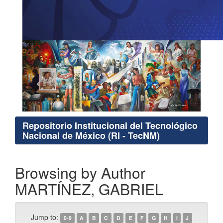
Repositorio Institucional del Tecnológico
Nacional de México (RI - TecNM)
Browsing by Author
MARTÍNEZ, GABRIEL
Jump to:
0-9
A
B
C
D
E
F
G
H
I
J