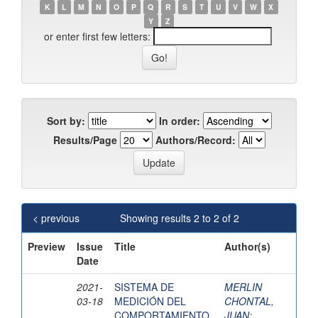
K
L
M
N
O
P
Q
R
S
T
U
V
W
X
Y
Z
or enter first few letters:
Sort by:
In order:
Results/Page
Authors/Record:
< previous
Showing results 2 to 2 of 2
Preview
Issue
Title
Author(s)
Date
2021-
SISTEMA DE
MERLIN
03-18
MEDICIÓN DEL
CHONTAL,
COMPORTAMIENTO
JUAN
;