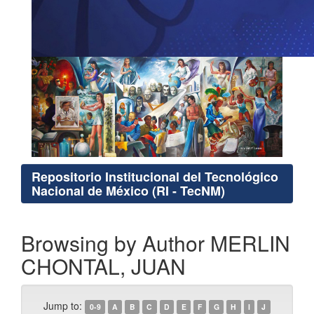
Repositorio Institucional del Tecnológico
Nacional de México (RI - TecNM)
Browsing by Author MERLIN
CHONTAL, JUAN
Jump to:
0-9
A
B
C
D
E
F
G
H
I
J