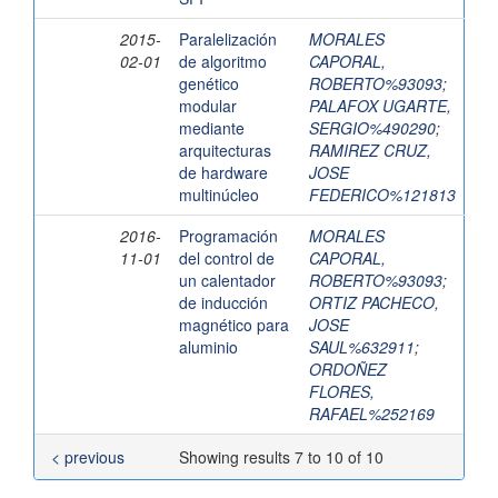
2015-
Paralelización
MORALES
02-01
de algoritmo
CAPORAL,
genético
ROBERTO%93093
;
modular
PALAFOX UGARTE,
mediante
SERGIO%490290
;
arquitecturas
RAMIREZ CRUZ,
de hardware
JOSE
multinúcleo
FEDERICO%121813
2016-
Programación
MORALES
11-01
del control de
CAPORAL,
un calentador
ROBERTO%93093
;
de inducción
ORTIZ PACHECO,
magnético para
JOSE
aluminio
SAUL%632911
;
ORDOÑEZ
FLORES,
RAFAEL%252169
< previous
Showing results 7 to 10 of 10