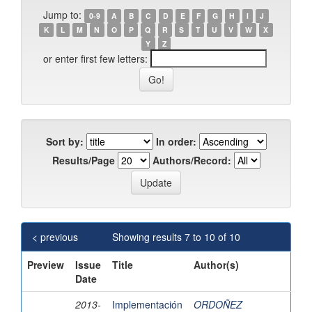
Jump to:
0-9
A
B
C
D
E
F
G
H
I
J
K
L
M
N
O
P
Q
R
S
T
U
V
W
X
Y
Z
or enter first few letters:
Sort by:
In order:
Results/Page
Authors/Record:
< previous
Showing results 7 to 10 of 10
Preview
Issue
Title
Author(s)
Date
2013-
Implementación
ORDOÑEZ