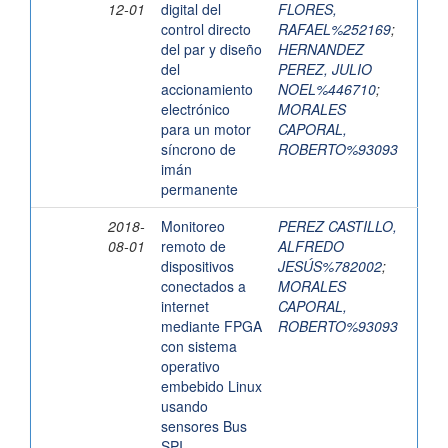
12-01
digital del
FLORES,
control directo
RAFAEL%252169
;
del par y diseño
HERNANDEZ
del
PEREZ, JULIO
accionamiento
NOEL%446710
;
electrónico
MORALES
para un motor
CAPORAL,
síncrono de
ROBERTO%93093
imán
permanente
2018-
Monitoreo
PEREZ CASTILLO,
08-01
remoto de
ALFREDO
dispositivos
JESÚS%782002
;
conectados a
MORALES
internet
CAPORAL,
mediante FPGA
ROBERTO%93093
con sistema
operativo
embebido Linux
usando
sensores Bus
SPI