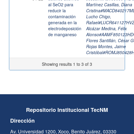
al SeO2 para
Martínez Casillas, Diana
reducir la
Cristina#MACD840217
contaminación
Lucho Chigo,
generada en la
Rafael#LUCR641127HV
electrodeposición
Alcázar Medina, Félix
de manganeso
Alonso#AAMF850123H
Flores Santillán, César G
Rojas Montes, Jaime
Cristóbal#ROMJ85042
Showing results 1 to 3 of 3
Repositorio Institucional TecNM
Dirección
Av. Universidad 1200, Xoco, Benito Juárez, 03330