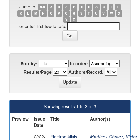
Jump to:
0-9
A
B
C
D
E
F
G
H
I
J
K
L
M
N
O
P
Q
R
S
T
U
V
W
X
Y
Z
or enter first few letters:
Sort by:
In order:
Results/Page
Authors/Record:
Showing results 1 to 3 of 3
Preview
Issue
Title
Author(s)
Date
2022-
Electrodiálisis
Martínez Gómez, Víctor