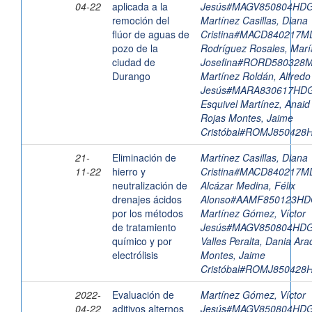
04-22
aplicada a la
Jesús#MAGV850804HD
remoción del
Martínez Casillas, Diana
flúor de aguas de
Cristina#MACD840217
pozo de la
Rodríguez Rosales, Marí
ciudad de
Josefina#RORD580328
Durango
Martínez Roldán, Alfredo
Jesús#MARA830617HD
Esquivel Martínez, Anaid
Rojas Montes, Jaime
Cristóbal#ROMJ85042
21-
Eliminación de
Martínez Casillas, Diana
11-22
hierro y
Cristina#MACD840217
neutralización de
Alcázar Medina, Félix
drenajes ácidos
Alonso#AAMF850123H
por los métodos
Martínez Gómez, Víctor
de tratamiento
Jesús#MAGV850804HD
químico y por
Valles Peralta, Dania Arac
electrólisis
Montes, Jaime
Cristóbal#ROMJ85042
2022-
Evaluación de
Martínez Gómez, Víctor
04-22
aditivos alternos
Jesús#MAGV850804HD