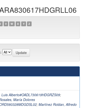
ús#MARA830617HDGRLL06
U
V
W
X
Y
Z
:
z, Luis Alberto#OADL730619HDGRZS09
;
Rosales, María Dolores
#RORD580328MDGDSL02
;
Martínez Roldan, Alfredo