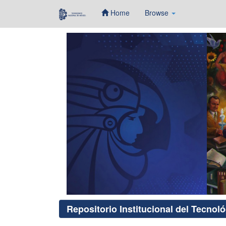
Home
Browse
Skip
navigation
Repositorio Institucional del Tecnol