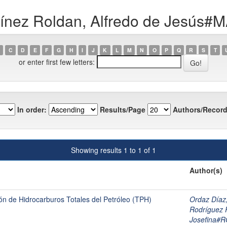
rtínez Roldan, Alfredo de Jes
C
D
E
F
G
H
I
J
K
L
M
N
O
P
Q
R
S
T
or enter first few letters:
In order:
Results/Page
Authors/Record
Showing results 1 to 1 of 1
Author(s)
ión de Hidrocarburos Totales del Petróleo (TPH)
Ordaz Día
Rodríguez 
Josefina