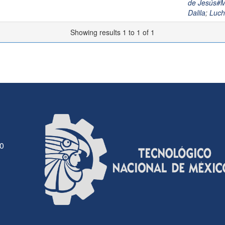
de Jesús
Dalila
;
Luc
Showing results 1 to 1 of 1
30