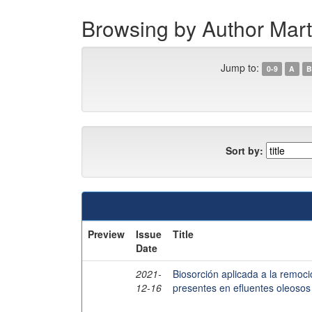
Browsing by Author Ma
Jump to:
0-9
A
B
Sort by:
Preview
Issue
Title
Date
2021-
Biosorción aplicada a la remoc
12-16
presentes en efluentes oleosos