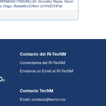
#MARA830617HDGRLL06
;
González Reyes, Karen
ho Chigo, Rafael#LUCR641127HVZCHF02
Contacto del RI-TecNM
Comentarios del RI-TecNM
Envíanos un Email al RI-TecNM
Contacto TecNM
Email: contacto@tecnm.mx