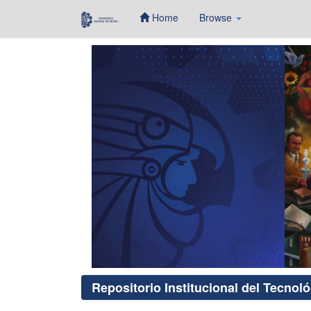
Home
Browse
Skip
navigation
Repositorio Institucional del Tecnol