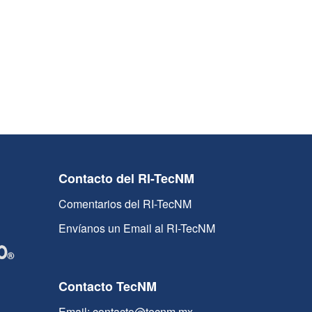
Contacto del RI-TecNM
Comentarios del RI-TecNM
Envíanos un Email al RI-TecNM
Contacto TecNM
Email: contacto@tecnm.mx