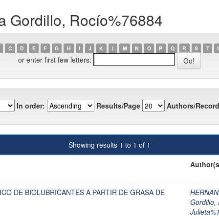
a Gordillo, Rocío%76884
C
D
E
F
G
H
I
J
K
L
M
N
O
P
Q
R
S
T
or enter first few letters:
In order:
Results/Page
Authors/Record
Showing results 1 to 1 of 1
Author(s
CO DE BIOLUBRICANTES A PARTIR DE GRASA DE
HERNAN
Gordillo
Julieta%