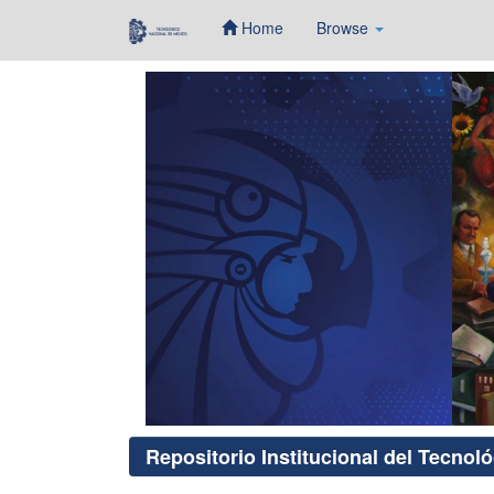
Home
Browse
Skip
navigation
Repositorio Institucional del Tecnol