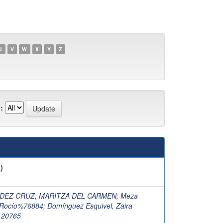
U
V
W
X
Y
Z
:
)
DEZ CRUZ, MARITZA DEL CARMEN
;
Meza
, Rocío%76884
;
Domínguez Esquivel, Zaira
120765