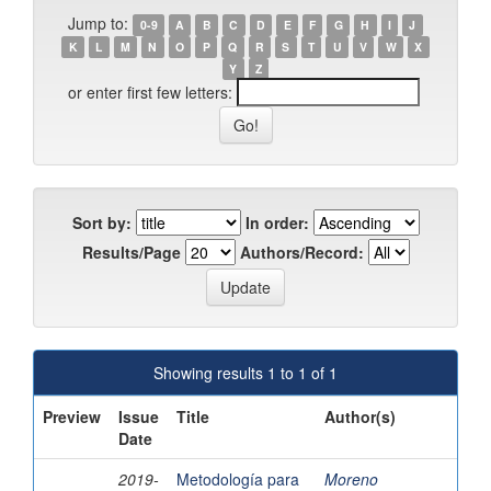
Jump to:
0-9
A
B
C
D
E
F
G
H
I
J
K
L
M
N
O
P
Q
R
S
T
U
V
W
X
Y
Z
or enter first few letters:
Sort by:
In order:
Results/Page
Authors/Record:
Showing results 1 to 1 of 1
Preview
Issue
Title
Author(s)
Date
2019-
Metodología para
Moreno