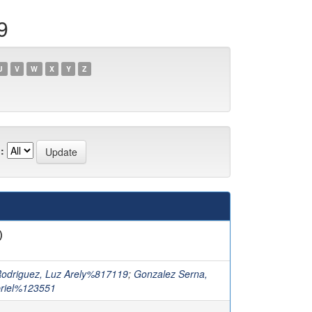
9
U
V
W
X
Y
Z
:
)
odriguez, Luz Arely%817119
;
Gonzalez Serna,
riel%123551