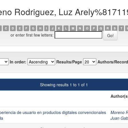
eno Rodriguez, Luz Arely%81711
C
D
E
F
G
H
I
J
K
L
M
N
O
P
Q
R
S
T
or enter first few letters:
In order:
Results/Page
Authors/Record
Showing results 1 to 1 of 1
Author(s
periencia de usuario en productos digitales convencionales
Moreno R
da
Juan Gab