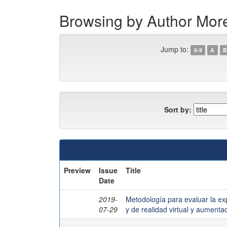
Browsing by Author Mor
Jump to:
0-9
A
B
Sort by:
Preview
Issue
Title
Date
2019-
Metodología para evaluar la ex
07-29
y de realidad virtual y aumenta