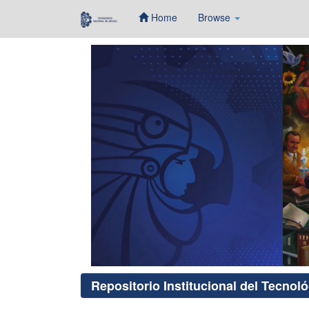
Home
Browse
Skip
navigation
Repositorio Institucional del Tecnol