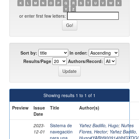
K
L
M
N
O
P
Q
R
S
T
U
V
W
X
Y
Z
or enter first few letters:
Sort by:
In order:
Results/Page
Authors/Record:
Showing results 1 to 1 of 1
Preview
Issue
Title
Author(s)
Date
2023-
Sistema de
Yañez Badillo, Hugo
;
Nuñes
12-01
navegación
Flores, Hector
;
Yañez Badillo,
para una
Hugo#YABH900914HHGXDG