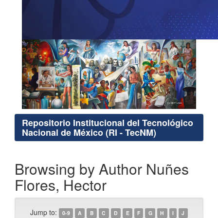
Repositorio Institucional del Tecnológico
Nacional de México (RI - TecNM)
Browsing by Author Nuñes
Flores, Hector
Jump to:
0-9
A
B
C
D
E
F
G
H
I
J