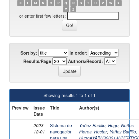
K
L
M
N
O
P
Q
R
S
T
U
V
W
X
Y
Z
or enter first few letters:
Sort by:
In order:
Results/Page
Authors/Record:
Showing results 1 to 1 of 1
Preview
Issue
Title
Author(s)
Date
2023-
Sistema de
Yañez Badillo, Hugo
;
Nuñes
12-01
navegación
Flores, Hector
;
Yañez Badillo,
para una
Hugo#YABH900914HHGXDG