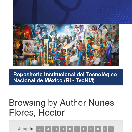
Repositorio Institucional del Tecnológico
Nacional de México (RI - TecNM)
Browsing by Author Nuñes
Flores, Hector
Jump to:
0-9
A
B
C
D
E
F
G
H
I
J