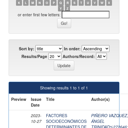
K
L
M
N
O
P
Q
R
S
T
U
V
W
X
Y
Z
or enter first few letters:
Sort by:
In order:
Results/Page
Authors/Record:
Showing results 1 to 1 of 1
Preview
Issue
Title
Author(s)
Date
2023-
FACTORES
PIÑEIRO VAZQUEZ
10-27
SOCIOECONÓMICOS
ÁNGEL
DETERMINANTES DE
TRINIDAD%272646
;