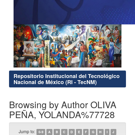
Repositorio Institucional del Tecnológico
Nacional de México (RI - TecNM)
Browsing by Author OLIVA
PEÑA, YOLANDA%77728
Jump to:
0-9
A
B
C
D
E
F
G
H
I
J