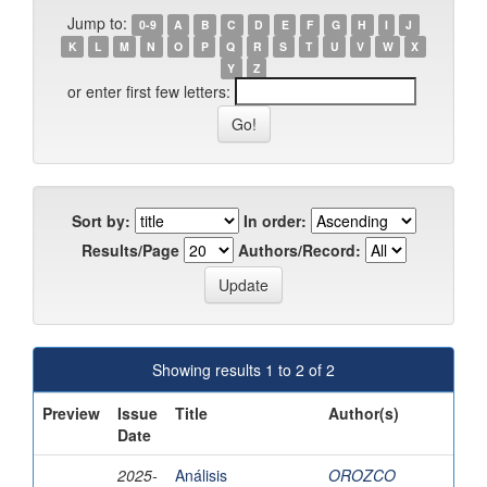
Jump to:
0-9
A
B
C
D
E
F
G
H
I
J
K
L
M
N
O
P
Q
R
S
T
U
V
W
X
Y
Z
or enter first few letters:
Sort by:
In order:
Results/Page
Authors/Record:
Showing results 1 to 2 of 2
Preview
Issue
Title
Author(s)
Date
2025-
Análisis
OROZCO