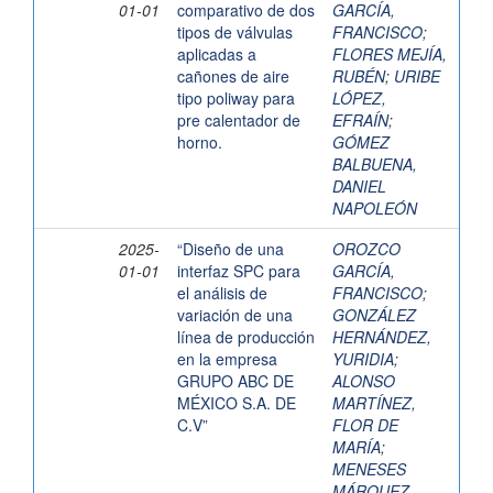
01-01
comparativo de dos
GARCÍA,
tipos de válvulas
FRANCISCO
;
aplicadas a
FLORES MEJÍA,
cañones de aire
RUBÉN
;
URIBE
tipo poliway para
LÓPEZ,
pre calentador de
EFRAÍN
;
horno.
GÓMEZ
BALBUENA,
DANIEL
NAPOLEÓN
2025-
“Diseño de una
OROZCO
01-01
interfaz SPC para
GARCÍA,
el análisis de
FRANCISCO
;
variación de una
GONZÁLEZ
línea de producción
HERNÁNDEZ,
en la empresa
YURIDIA
;
GRUPO ABC DE
ALONSO
MÉXICO S.A. DE
MARTÍNEZ,
C.V”
FLOR DE
MARÍA
;
MENESES
MÁRQUEZ,