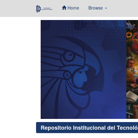
Home
Browse
Skip
navigation
Repositorio Institucional del Tecnol