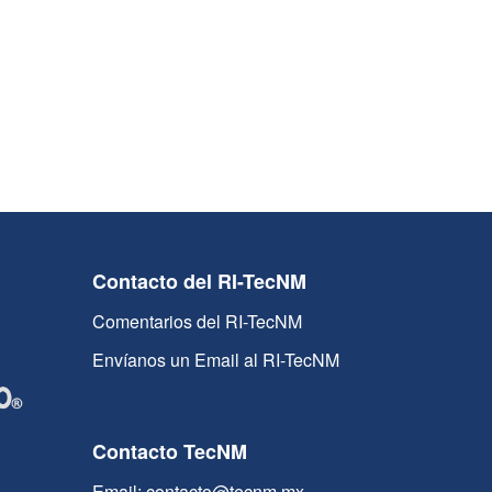
Contacto del RI-TecNM
Comentarios del RI-TecNM
Envíanos un Email al RI-TecNM
Contacto TecNM
Email: contacto@tecnm.mx