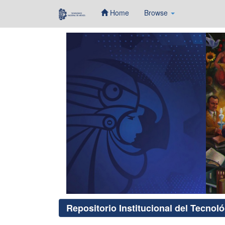
Home
Browse
Skip
navigation
Repositorio Institucional del Tecnol