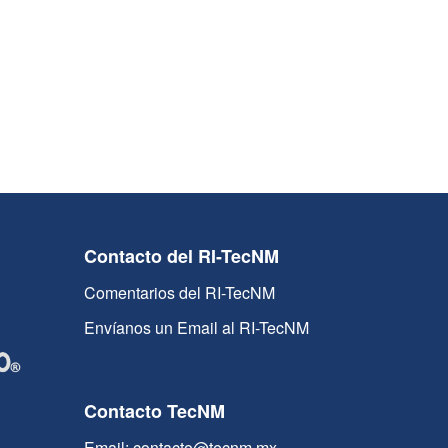
Contacto del RI-TecNM
Comentarios del RI-TecNM
Envíanos un Email al RI-TecNM
Contacto TecNM
Email: contacto@tecnm.mx