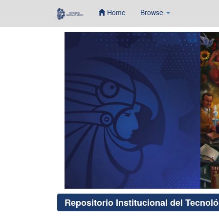
Home
Browse
Skip
navigation
Repositorio Institucional del Tecnol