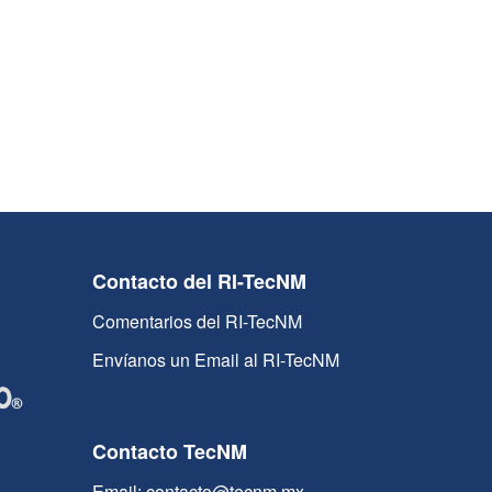
Contacto del RI-TecNM
Comentarios del RI-TecNM
Envíanos un Email al RI-TecNM
Contacto TecNM
Email: contacto@tecnm.mx