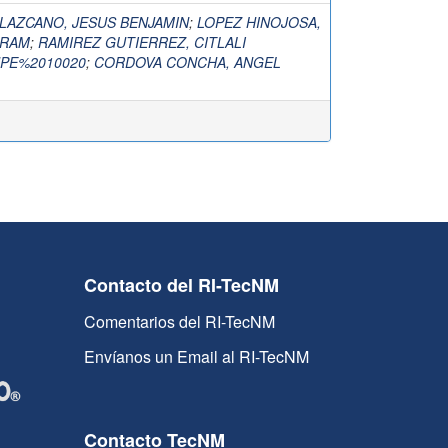
LAZCANO, JESUS BENJAMIN
;
LOPEZ HINOJOSA,
IRAM
;
RAMIREZ GUTIERREZ, CITLALI
PE%2010020
;
CORDOVA CONCHA, ANGEL
Contacto del RI-TecNM
Comentarios del RI-TecNM
Envíanos un Email al RI-TecNM
Contacto TecNM