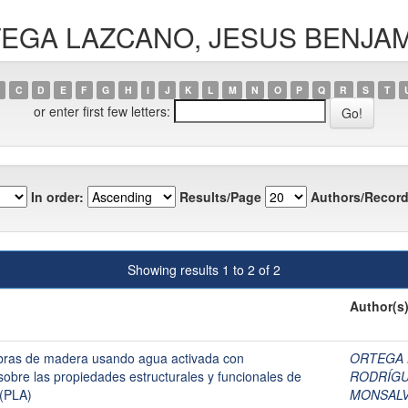
ORTEGA LAZCANO, JESUS BENJA
C
D
E
F
G
H
I
J
K
L
M
N
O
P
Q
R
S
T
or enter first few letters:
In order:
Results/Page
Authors/Record
Showing results 1 to 2 of 2
Author(s
fibras de madera usando agua activada con
ORTEGA 
sobre las propiedades estructurales y funcionales de
RODRÍGU
 (PLA)
MONSALV