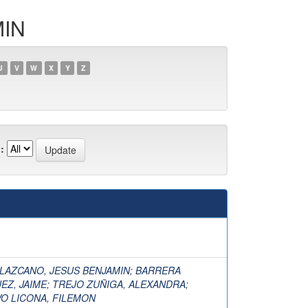
MIN
U
V
W
X
Y
Z
:
)
LAZCANO, JESUS BENJAMIN
;
BARRERA
EZ, JAIME
;
TREJO ZUÑIGA, ALEXANDRA
;
O LICONA, FILEMON