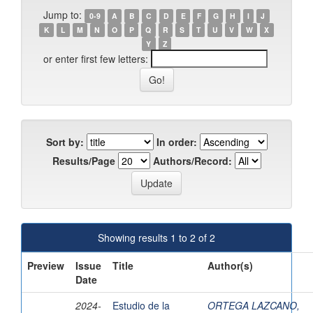
Jump to:
0-9
A
B
C
D
E
F
G
H
I
J
K
L
M
N
O
P
Q
R
S
T
U
V
W
X
Y
Z
or enter first few letters:
Sort by:
In order:
Results/Page
Authors/Record:
Showing results 1 to 2 of 2
Preview
Issue
Title
Author(s)
Date
2024-
Estudio de la
ORTEGA LAZCANO,