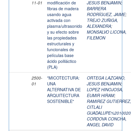
11-01
modificación de
JESUS BENJAMIN
;
fibras de madera
BARRERA
usando agua
RODRÍGUEZ, JAIME
;
activada con
TREJO ZUÑIGA,
plasma/ultrasonido
ALEXANDRA
;
y su efecto sobre
MONSALVO LICONA,
las propiedades
FILEMON
estructurales y
funcionales de
películas base
ácido poliláctico
(PLA)
2500-
"MICOTECTURA:
ORTEGA LAZCANO,
01
UNA
JESUS BENJAMIN
;
ALTERNATIVA DE
LOPEZ HINOJOSA,
ARQUITECTURA
EUMIR HIRAM
;
SOSTENIBLE"
RAMIREZ GUTIERREZ
CITLALI
GUADALUPE%2010020
CORDOVA CONCHA,
ANGEL DAVID