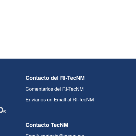
Contacto del RI-TecNM
Comentarios del RI-TecNM
Envíanos un Email al RI-TecNM
Contacto TecNM
Email: contacto@tecnm.mx