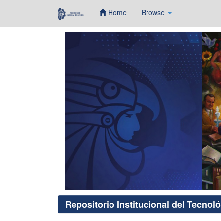
Home
Browse
Skip
navigation
Repositorio Institucional del Tecnol