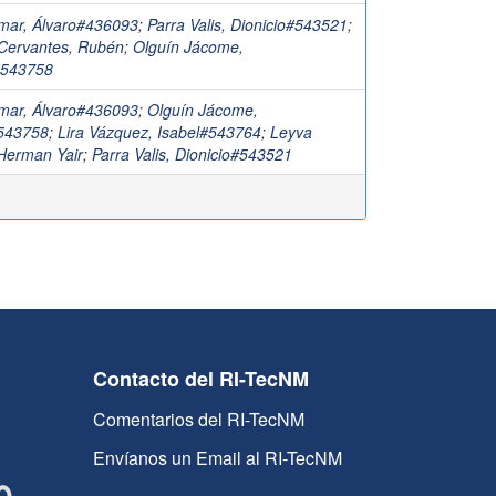
mar, Álvaro#436093
;
Parra Valis, Dionicio#543521
;
Cervantes, Rubén
;
Olguín Jácome,
543758
mar, Álvaro#436093
;
Olguín Jácome,
543758
;
Lira Vázquez, Isabel#543764
;
Leyva
 Herman Yair
;
Parra Valis, Dionicio#543521
Contacto del RI-TecNM
Comentarios del RI-TecNM
Envíanos un Email al RI-TecNM