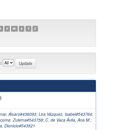
U
V
W
X
Y
Z
:
)
mar, Álvaro#436093
;
Lira Vázquez, Isabel#543764
;
acome, Zulema#543758
;
C. de Vaca Ávila, Ana M.
;
is, Dionicio#543521