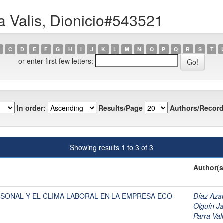
a Valis, Dionicio#543521
C
D
E
F
G
H
I
J
K
L
M
N
O
P
Q
R
S
T
or enter first few letters:
In order:
Results/Page
Authors/Record
Showing results 1 to 3 of 3
Author(s
RSONAL Y EL CLIMA LABORAL EN LA EMPRESA ECO-
Díaz Aza
Olguín J
Parra Val