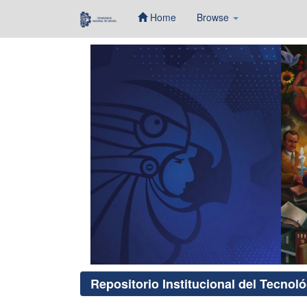
Home
Browse
Skip
navigation
Repositorio Institucional del Tecnol