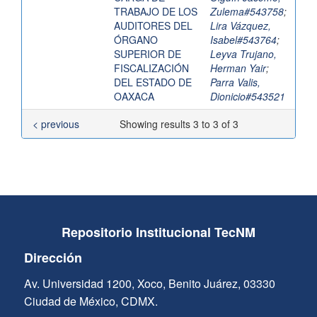
TRABAJO DE LOS
Zulema#543758
;
AUDITORES DEL
Lira Vázquez,
ÓRGANO
Isabel#543764
;
SUPERIOR DE
Leyva Trujano,
FISCALIZACIÓN
Herman Yair
;
DEL ESTADO DE
Parra Valis,
OAXACA
Dionicio#543521
< previous
Showing results 3 to 3 of 3
Repositorio Institucional TecNM
Dirección
Av. Universidad 1200, Xoco, Benito Juárez, 03330
Ciudad de México, CDMX.