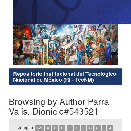
Repositorio Institucional del Tecnológico
Nacional de México (RI - TecNM)
Browsing by Author Parra
Valis, Dionicio#543521
Jump to:
0-9
A
B
C
D
E
F
G
H
I
J