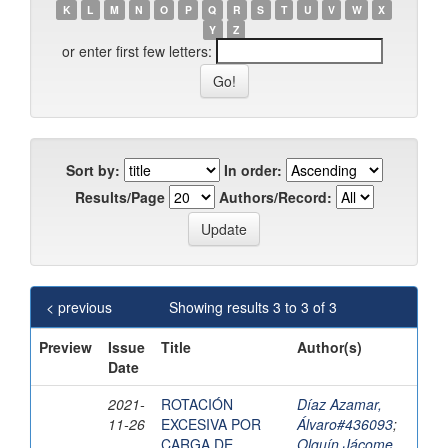
K
L
M
N
O
P
Q
R
S
T
U
V
W
X
Y
Z
or enter first few letters:
Sort by:
In order:
Results/Page
Authors/Record:
< previous
Showing results 3 to 3 of 3
Preview
Issue
Title
Author(s)
Date
2021-
ROTACIÓN
Díaz Azamar,
11-26
EXCESIVA POR
Álvaro#436093
;
CARGA DE
Olguín Jácome,