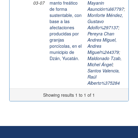
03-07
manto freático
Mayanin
de forma
Asunción%667797
;
sustentable, con
Monforte Méndez,
base a las
Gustavo
afectaciones
Adolfo%297137
;
producidas por
Pereyra Chan
granjas
Andres Miguel,
porcícolas, en el
Andres
municipio de
Miguel%244379
;
Dzán, Yucatán.
Maldonado Tzab,
Michel Ángel
;
Santos Valencia,
Raúl
Alberto%375284
Showing results 1 to 1 of 1