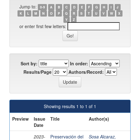
Jump to:
0-9
A
B
C
D
E
F
G
H
I
J
K
L
M
N
O
P
Q
R
S
T
U
V
W
X
Y
Z
or enter first few letters:
Sort by:
In order:
Results/Page
Authors/Record:
Showing results 1 to 1 of 1
Preview
Issue
Title
Author(s)
Date
2023-
Preservación del
Sosa Alcaraz,