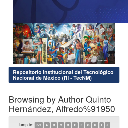
Repositorio Institucional del Tecnológico
Nacional de México (RI - TecNM)
Browsing by Author Quinto
Hernández, Alfredo%91950
Jump to:
0-9
A
B
C
D
E
F
G
H
I
J