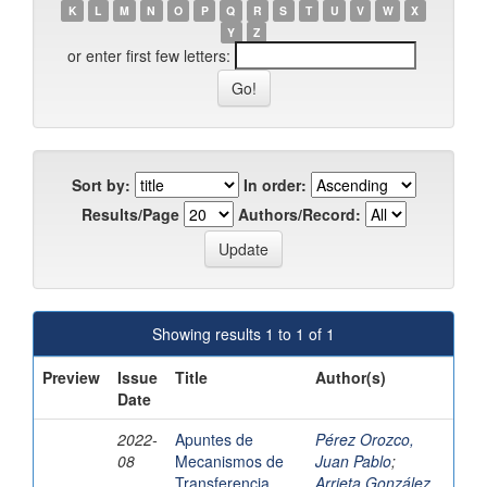
K
L
M
N
O
P
Q
R
S
T
U
V
W
X
Y
Z
or enter first few letters:
Sort by:
In order:
Results/Page
Authors/Record:
Showing results 1 to 1 of 1
Preview
Issue
Title
Author(s)
Date
2022-
Apuntes de
Pérez Orozco,
08
Mecanismos de
Juan Pablo
;
Transferencia
Arrieta González,