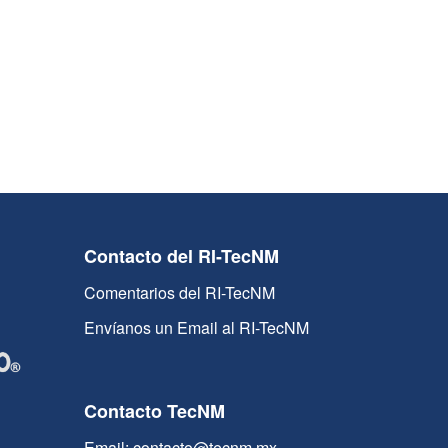
Contacto del RI-TecNM
Comentarios del RI-TecNM
Envíanos un Email al RI-TecNM
Contacto TecNM
Email: contacto@tecnm.mx