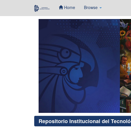
Home
Browse
Skip
navigation
Repositorio Institucional del Tecnol