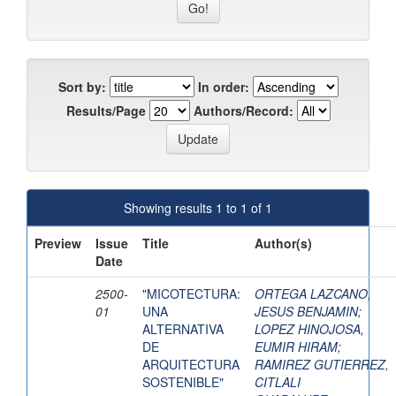
Sort by:
In order:
Results/Page
Authors/Record:
Showing results 1 to 1 of 1
Preview
Issue
Title
Author(s)
Date
2500-
"MICOTECTURA:
ORTEGA LAZCANO,
01
UNA
JESUS BENJAMIN
;
ALTERNATIVA
LOPEZ HINOJOSA,
DE
EUMIR HIRAM
;
ARQUITECTURA
RAMIREZ GUTIERREZ,
SOSTENIBLE"
CITLALI