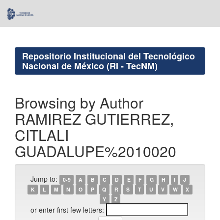
Skip
navigation
Repositorio Institucional del Tecnológico
Nacional de México (RI - TecNM)
Browsing by Author
RAMIREZ GUTIERREZ,
CITLALI
GUADALUPE%2010020
Jump to:
0-9
A
B
C
D
E
F
G
H
I
J
K
L
M
N
O
P
Q
R
S
T
U
V
W
X
Y
Z
or enter first few letters: