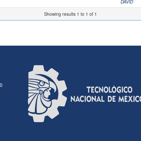
DAVID
Showing results 1 to 1 of 1
30