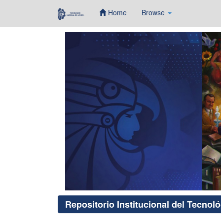
Home
Browse
Skip
navigation
Repositorio Institucional del Tecnol