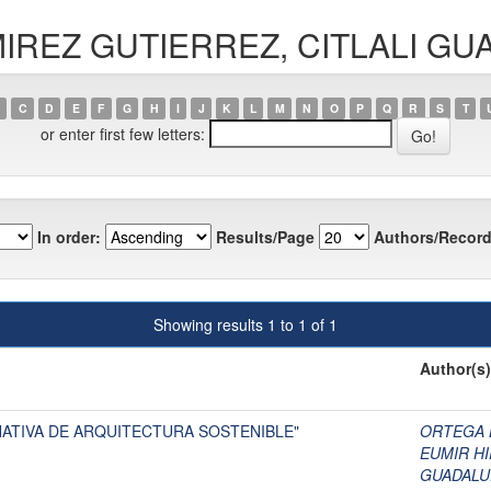
RAMIREZ GUTIERREZ, CITLALI 
C
D
E
F
G
H
I
J
K
L
M
N
O
P
Q
R
S
T
or enter first few letters:
In order:
Results/Page
Authors/Record
Showing results 1 to 1 of 1
Author(s)
ATIVA DE ARQUITECTURA SOSTENIBLE"
ORTEGA 
EUMIR H
GUADALU