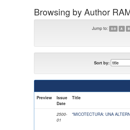
Browsing by Author 
Jump to:
0-9
A
B
Sort by:
Preview
Issue
Title
Date
2500-
"MICOTECTURA: UNA ALTERN
01