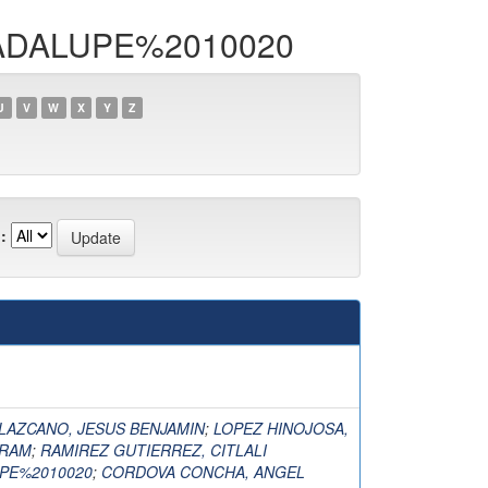
GUADALUPE%2010020
U
V
W
X
Y
Z
:
LAZCANO, JESUS BENJAMIN
;
LOPEZ HINOJOSA,
IRAM
;
RAMIREZ GUTIERREZ, CITLALI
PE%2010020
;
CORDOVA CONCHA, ANGEL