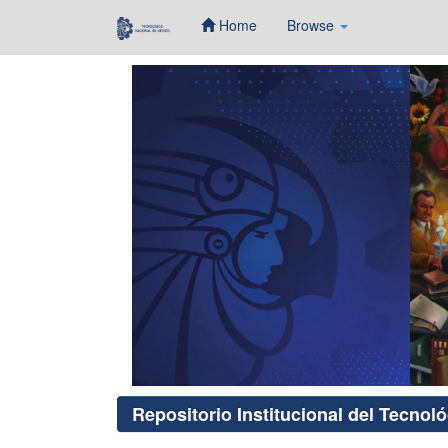
Home
Browse
Skip
navigation
Repositorio Institucional del Tecnol