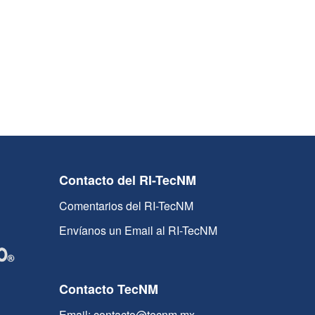
Contacto del RI-TecNM
Comentarios del RI-TecNM
Envíanos un Email al RI-TecNM
Contacto TecNM
Email: contacto@tecnm.mx