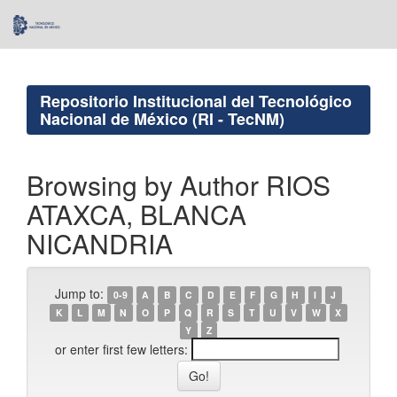
Skip
navigation
Repositorio Institucional del Tecnológico
Nacional de México (RI - TecNM)
Browsing by Author RIOS
ATAXCA, BLANCA
NICANDRIA
Jump to:
0-9
A
B
C
D
E
F
G
H
I
J
K
L
M
N
O
P
Q
R
S
T
U
V
W
X
Y
Z
or enter first few letters: