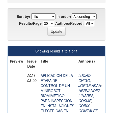
Sort by:
In order:
Results/Page
Authors/Record:
Showing results 1 to 1 of 1
Preview
Issue
Title
Author(s)
Date
2021-
APLICACION DE LA
LUCHO
03-09
ETAPA DE
CHIGO,
CONTROL DE UN
JORGE ADAN
;
MINIROBOT
HERNANDEZ
BIOMIMETICO
LINARES,
PARA INSPECCION
COSME
;
EN INSTALACIONES
COBIX
ELECTRICAS EN
GONZALEZ,