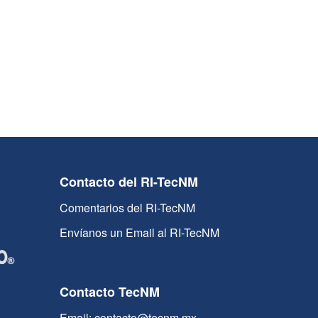
Contacto del RI-TecNM
Comentarios del RI-TecNM
Envíanos un Email al RI-TecNM
Contacto TecNM
Email: contacto@tecnm.mx