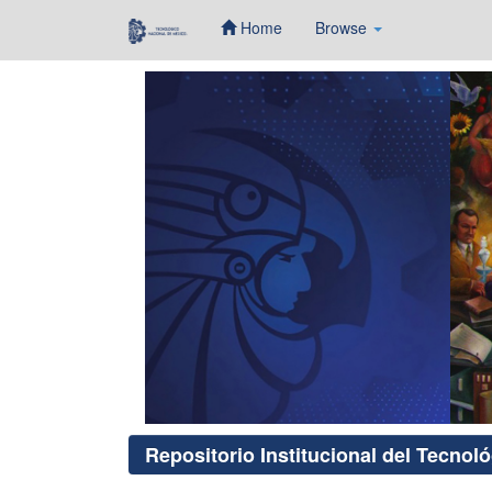
Home
Browse
Skip
navigation
Repositorio Institucional del Tecnol