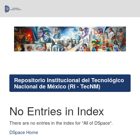
Skip
navigation
Repositorio Institucional del Tecnológico
Nacional de México (RI - TecNM)
No Entries in Index
There are no entries in the index for "All of DSpace".
DSpace Home