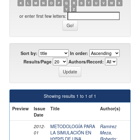
K
L
M
N
O
P
Q
R
S
T
U
V
W
X
Y
Z
or enter first few letters:
Sort by:
In order:
Results/Page
Authors/Record:
Showing results 1 to 1 of 1
Preview
Issue
Title
Author(s)
Date
2012-
METODOLOGÍA PARA
Ramirez
01
LA SIMULACIÓN EN
Meza,
HYSYS DE UNA
Roberto
;