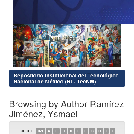
Repositorio Institucional del Tecnológico
Nacional de México (RI - TecNM)
Browsing by Author Ramírez
Jiménez, Ysmael
Jump to:
0-9
A
B
C
D
E
F
G
H
I
J