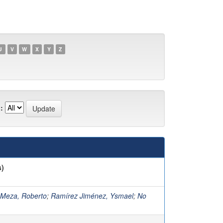
U
V
W
X
Y
Z
:
s)
 Meza, Roberto
;
Ramírez Jiménez, Ysmael
;
No