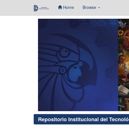
Home
Browse
Skip
navigation
Repositorio Institucional del Tecnol