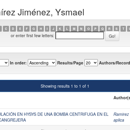
írez Jiménez, Ysmael
C
D
E
F
G
H
I
J
K
L
M
N
O
P
Q
R
S
T
or enter first few letters:
In order:
Results/Page
Authors/Record
Showing results 1 to 1 of 1
Author(
LACIÓN EN HYSYS DE UNA BOMBA CENTRIFUGA EN EL
Ramirez
CANGREJERA
aplica