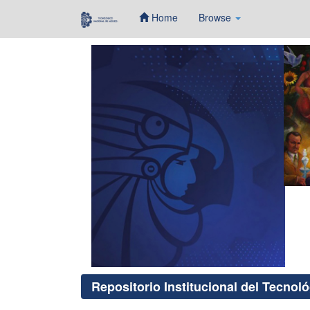
Home
Browse
Skip
navigation
Repositorio Institucional del Tecnol