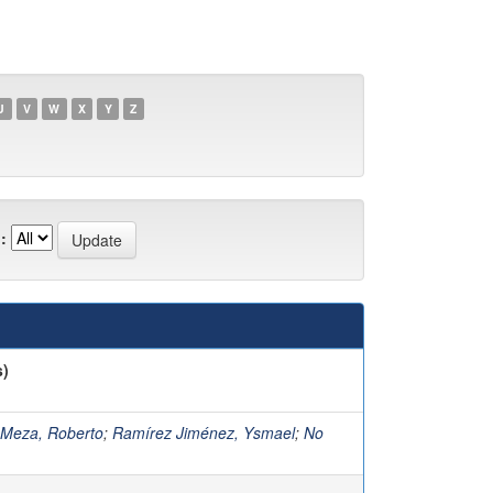
U
V
W
X
Y
Z
:
s)
 Meza, Roberto
;
Ramírez Jiménez, Ysmael
;
No