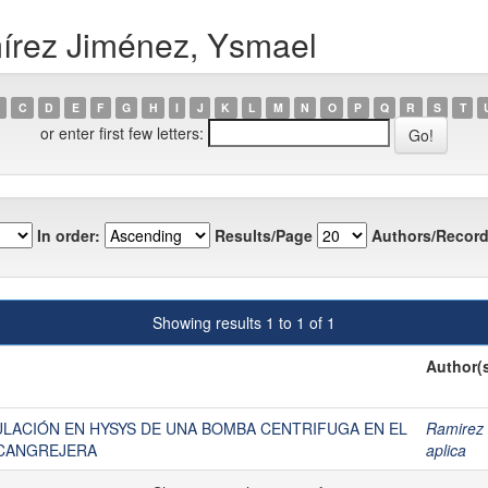
írez Jiménez, Ysmael
C
D
E
F
G
H
I
J
K
L
M
N
O
P
Q
R
S
T
or enter first few letters:
In order:
Results/Page
Authors/Record
Showing results 1 to 1 of 1
Author(
LACIÓN EN HYSYS DE UNA BOMBA CENTRIFUGA EN EL
Ramirez
CANGREJERA
aplica