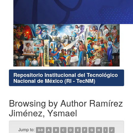
Repositorio Institucional del Tecnológico
Nacional de México (RI - TecNM)
Browsing by Author Ramírez
Jiménez, Ysmael
Jump to:
0-9
A
B
C
D
E
F
G
H
I
J