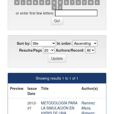
K
L
M
N
O
P
Q
R
S
T
U
V
W
X
Y
Z
or enter first few letters:
Sort by:
In order:
Results/Page
Authors/Record:
Showing results 1 to 1 of 1
Preview
Issue
Title
Author(s)
Date
2012-
METODOLOGÍA PARA
Ramirez
01
LA SIMULACIÓN EN
Meza,
HYSYS DE UNA
Roberto
;